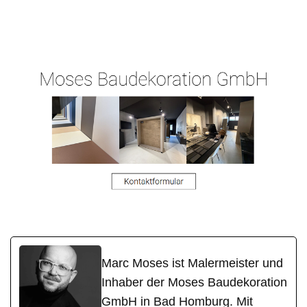
Ihr
für
Moses-
Malermeiste
Ergeshause
Malermeister.de
r
n
Marc Moses ist Malermeister und
Inhaber der Moses Baudekoration
GmbH in Bad Homburg. Mit