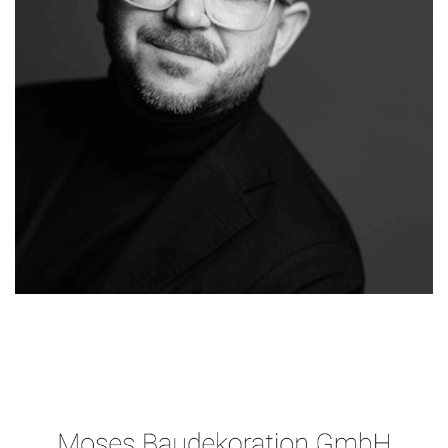
Moses-
Ihr
in
Malermeister.de
Malermeister
Gedern