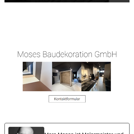
Ihr
in
Moses-
Malermeiste
Görgeshaus
Malermeister.de
r
en