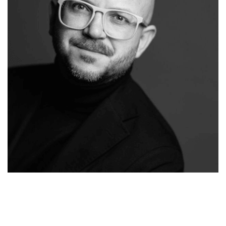
Ihr
Moses-
für
Malermeiste
Malermeister.de
Horhausen