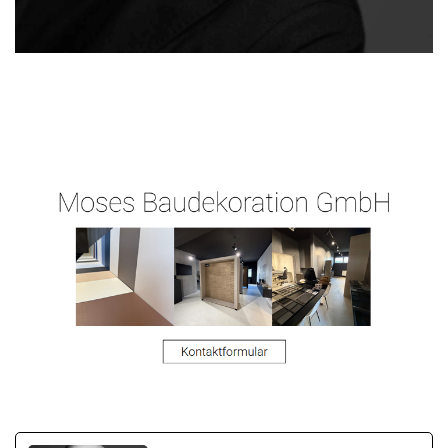
Moses-
Ihr
in
Malermeister.de
Malermeister
Kiedrich