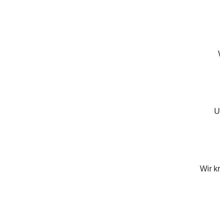
U
Wir k