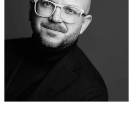
Ihr
in
Moses-
Malermeiste
Mommenhei
Malermeister.de