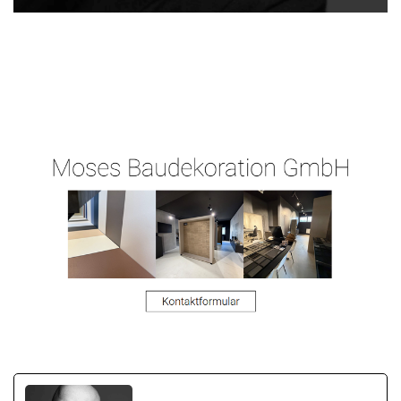
Ihr
für
Moses-
Malermeiste
Wölfershei
Malermeister.de
r
m