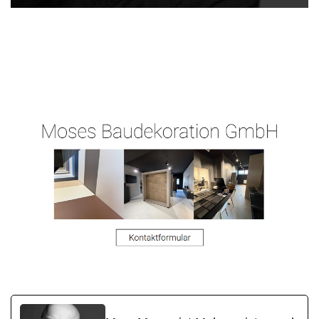
Ihr
Moses-
für Neu
Malermeiste
Malermeister.de
Isenburg
r