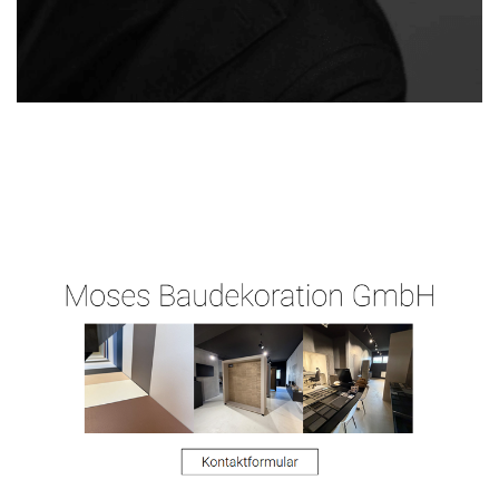
Ihr
Moses-
für Offenbach
Malermeist
Malermeister.de
(Main)
er